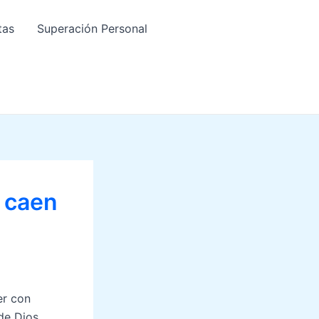
tas
Superación Personal
e caen
er con
de Dios.