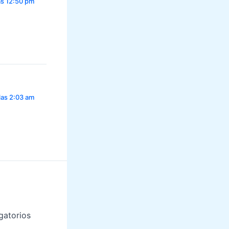
as 12:50 pm
 las 2:03 am
gatorios