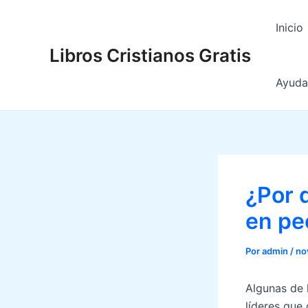
Ir
al
Inicio
contenido
Libros Cristianos Gratis
Ayuda 
¿Por 
en pe
Por
admin
/
no
Algunas de l
líderes que