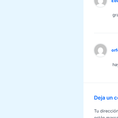
Edw
gr
orf
ha
Deja un 
Tu direcció
están marc