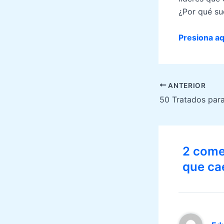
¿Por qué su
Presiona aq
Navegación
ANTERIOR
de
50 Tratados para
entradas
2 comen
que ca