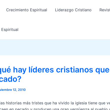
Crecimiento Espiritual
Liderazgo Cristiano
Revis
Espiritual
qué hay líderes cristianos qu
cado?
viembre 12, 2010
as historias más tristes que ha vivido la iglesia tiene que v
 caen en pecado y producen una gran vergüenza al pueblo 