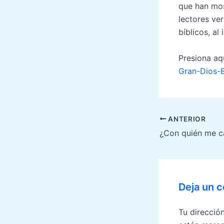
que han mos
lectores ve
bíblicos, al
Presiona aq
Gran-Dios-B
Navegación
ANTERIOR
de
¿Con quién me c
entradas
Deja un 
Tu direcció