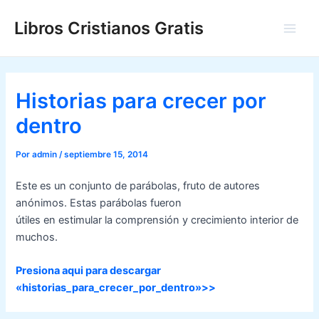
Ir
Libros Cristianos Gratis
al
Main
contenido
Men
Historias para crecer por
dentro
Por
admin
/
septiembre 15, 2014
Este es un conjunto de parábolas, fruto de autores
anónimos. Estas parábolas fueron
útiles en estimular la comprensión y crecimiento interior de
muchos.
Presiona aqui para descargar
«historias_para_crecer_por_dentro»>>