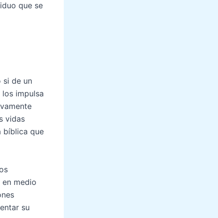
viduo que se
 si de un
 los impulsa
sivamente
s vidas
 bíblica que
jos
s en medio
ones
entar su