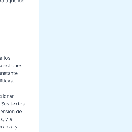
ra aquellos
a los
cuestiones
constante
íticas.
exionar
. Sus textos
rensión de
s, y a
eranza y