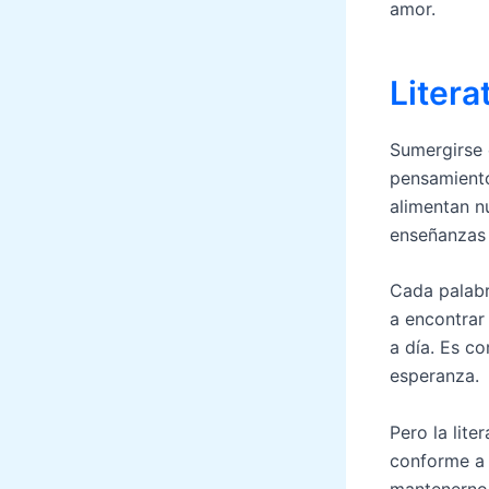
amor.
Litera
Sumergirse 
pensamiento
alimentan n
enseñanzas 
Cada palabr
a encontrar
a día. Es c
esperanza.
Pero la lite
conforme a 
mantenernos