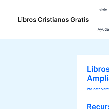
Ir
al
Inicio
contenido
Libros Cristianos Gratis
Ayuda 
Libros
Amplía
Por
lectorvor
Recurs