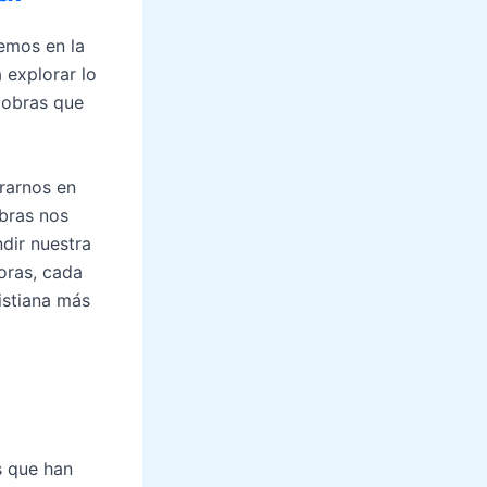
emos en la
 explorar lo
o obras que
trarnos en
obras nos
ndir nuestra
doras, cada
istiana más
s que han