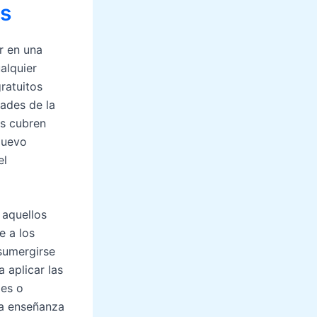
es
r en una
ualquier
ratuitos
ades de la
os cubren
Nuevo
el
 aquellos
e a los
 sumergirse
a aplicar las
les o
sta enseñanza