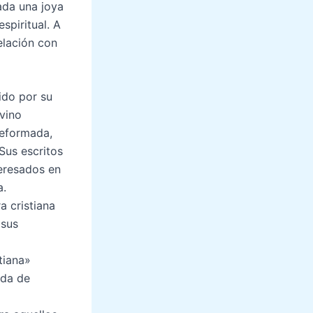
ada una joya
espiritual. A
elación con
ido por su
lvino
reformada,
Sus escritos
teresados en
a.
a cristiana
 sus
tiana»
ada de