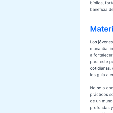
bíblica, for
beneficia de
Materi
Los jóvenes
manantial in
a fortalecer
para este p
cotidianas,
los guía a e
No solo abo
prácticos s
de un mundo
profundas y