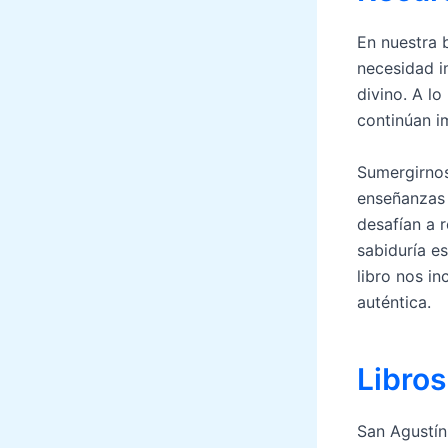
En nuestra
necesidad im
divino. A lo
continúan i
Sumergirnos 
enseñanzas 
desafían a 
sabiduría es
libro nos i
auténtica.
Libros
San Agustín,