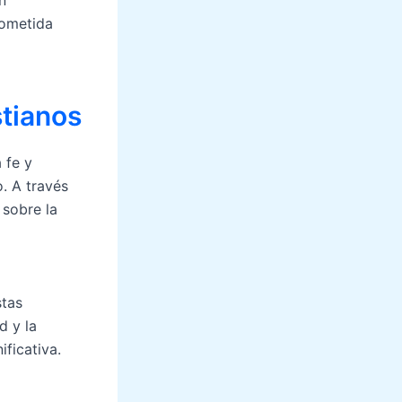
rometida
stianos
 fe y
o. A través
 sobre la
stas
d y la
ficativa.