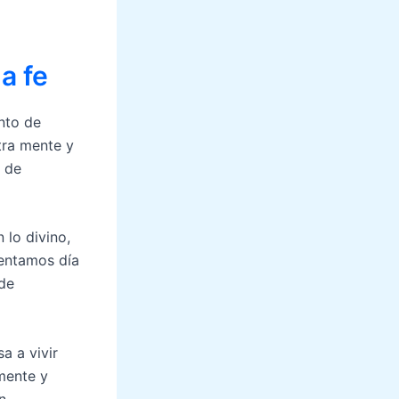
a fe
nto de
tra mente y
a de
 lo divino,
rentamos día
 de
a a vivir
lmente y
n