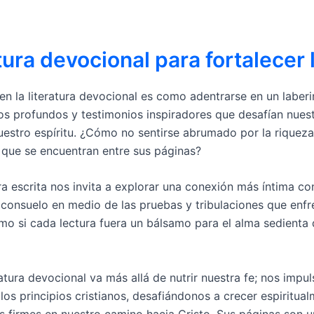
tura devocional para fortalecer l
en la literatura devocional es como adentrarse en un laberi
s profundos y testimonios inspiradores que desafían nues
uestro espíritu. ¿Cómo no sentirse abrumado por la riquez
que se encuentran entre sus páginas?
a escrita nos invita a explorar una conexión más íntima con
 consuelo en medio de las pruebas y tribulaciones que enf
omo si cada lectura fuera un bálsamo para el alma sedienta
ratura devocional va más allá de nutrir nuestra fe; nos impuls
los principios cristianos, desafiándonos a crecer espiritua
 firmes en nuestro camino hacia Cristo. Sus páginas son u