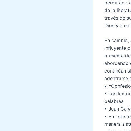
perdurado a
de la litera
través de su
Dios y a en
En cambio, 
influyente o
presenta de
abordando c
continúan s
adentrarse 
• «Confesio
• Los lecto
palabras
• Juan Calvi
• En este t
manera sist