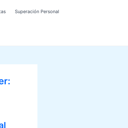
tas
Superación Personal
er:
al