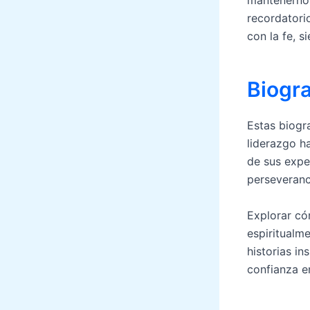
recordatori
con la fe, 
Biogra
Estas biogr
liderazgo ha
de sus expe
perseveranci
Explorar có
espiritualm
historias in
confianza e