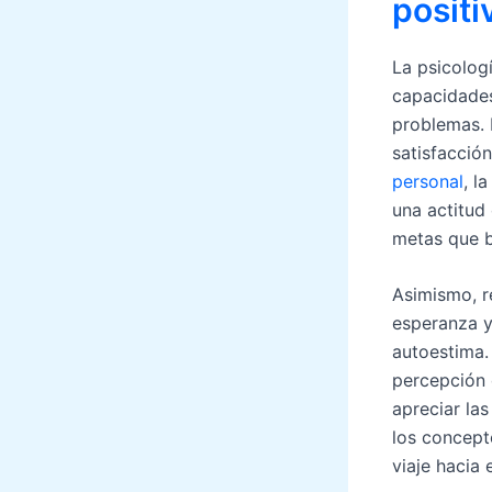
positi
La psicologí
capacidades
problemas. 
satisfacción
personal
, l
una actitud
metas que b
Asimismo, r
esperanza y
autoestima.
percepción d
apreciar la
los concept
viaje hacia