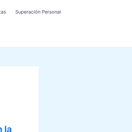
tas
Superación Personal
 la