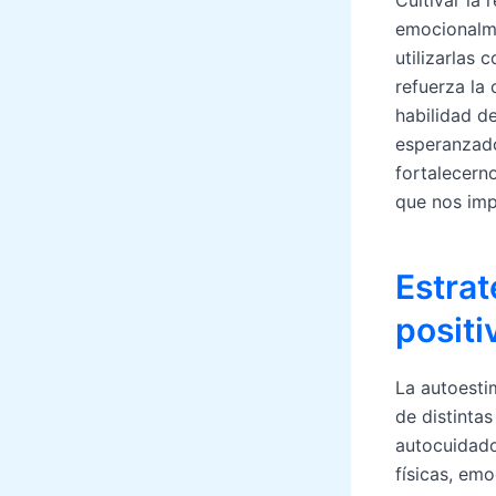
Cultivar la 
emocionalme
utilizarlas
refuerza la
habilidad d
esperanzado
fortalecern
que nos imp
Estrat
positi
La autoestim
de distintas
autocuidado
físicas, em