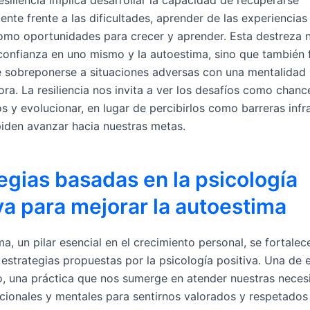
resiliencia implica desarrollar la capacidad de recuperarse
nte frente a las dificultades, aprender de las experiencias
 como oportunidades para crecer y aprender. Esta destreza 
 confianza en uno mismo y la autoestima, sino que también 
e sobreponerse a situaciones adversas con una mentalidad 
ra. La resiliencia nos invita a ver los desafíos como chanc
os y evolucionar, en lugar de percibirlos como barreras inf
iden avanzar hacia nuestras metas.
egias basadas en la psicología
va para mejorar la autoestima
a, un pilar esencial en el crecimiento personal, se fortalec
 estrategias propuestas por la psicología positiva. Una de e
, una práctica que nos sumerge en atender nuestras neces
ocionales y mentales para sentirnos valorados y respetados