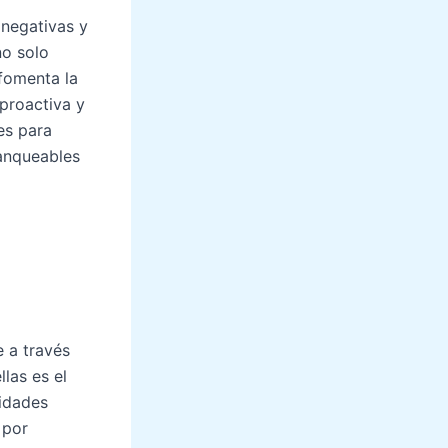
 negativas y
no solo
fomenta la
proactiva y
es para
ranqueables
e a través
llas es el
idades
 por