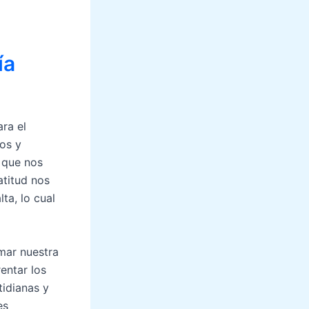
ía
ara el
os y
 que nos
atitud nos
ta, lo cual
mar nuestra
entar los
tidianas y
es