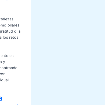
rtalezas
omo pilares
ratitud o la
a los retos
mente en
a y
ncontrando
yor
idual.
a