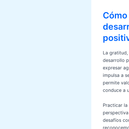
Cómo l
desarr
positi
La gratitud,
desarrollo 
expresar ag
impulsa a s
permite valo
conduce a u
Practicar l
perspectiva
desafíos co
reconocemos