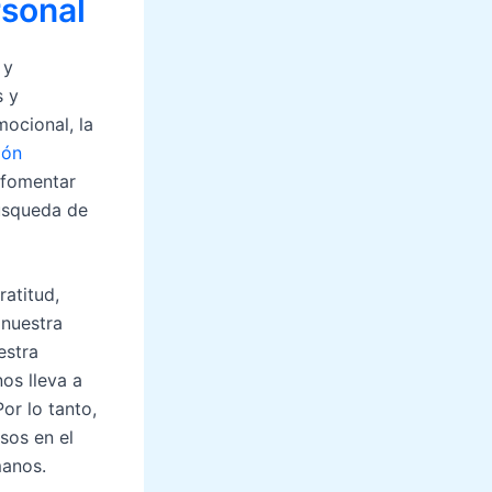
rsonal
 y
s y
ocional, la
ión
a fomentar
búsqueda de
ratitud,
 nuestra
estra
os lleva a
or lo tanto,
sos en el
manos.