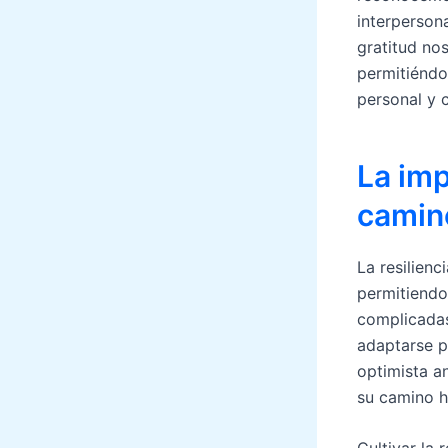
interperson
gratitud no
permitiéndo
personal y 
La imp
camino
La resilien
permitiendo 
complicadas
adaptarse p
optimista an
su camino ha