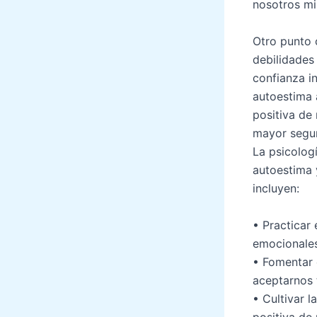
nosotros m
Otro punto 
debilidades
confianza in
autoestima 
positiva de
mayor segur
La psicolog
autoestima 
incluyen:
• Practicar
emocionales
• Fomentar 
aceptarnos
• Cultivar 
positiva de