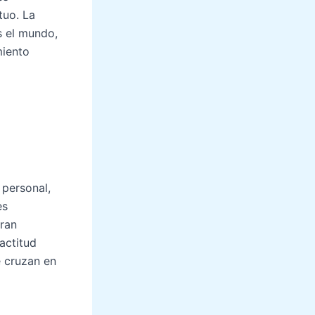
tuo. La
s el mundo,
miento
 personal,
es
gran
actitud
e cruzan en