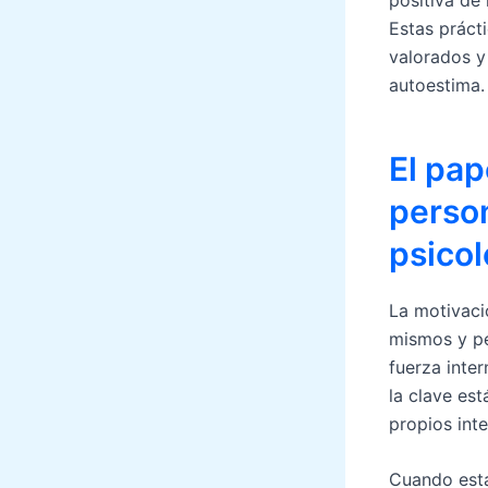
Estas práct
valorados y
autoestima.
El pap
person
psicol
La motivaci
mismos y pe
fuerza inte
la clave est
propios int
Cuando est