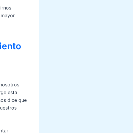
tirnos
a mayor
miento
 nosotros
rge esta
nos dice que
nuestros
ntar