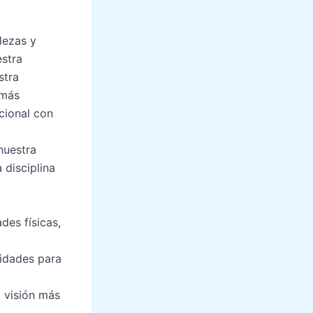
lezas y
estra
stra
 más
cional con
nuestra
 disciplina
des físicas,
lidades para
a visión más