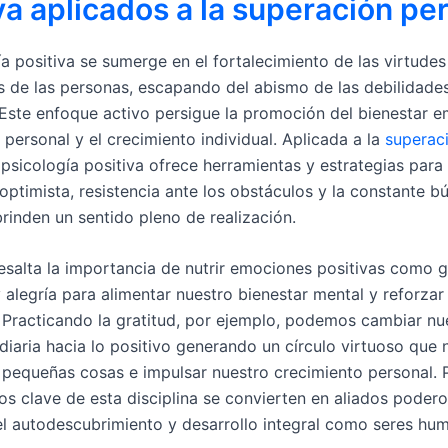
va aplicados a la superación pe
a positiva se sumerge en el fortalecimiento de las virtudes
 de las personas, escapando del abismo de las debilidade
Este enfoque activo persigue la promoción del bienestar em
 personal y el crecimiento individual. Aplicada a la
superac
a psicología positiva ofrece herramientas y estrategias par
 optimista, resistencia ante los obstáculos y la constante 
rinden un sentido pleno de realización.
esalta la importancia de nutrir emociones positivas como g
 alegría para alimentar nuestro bienestar mental y reforzar
 Practicando la gratitud, por ejemplo, podemos cambiar nu
iaria hacia lo positivo generando un círculo virtuoso que n
s pequeñas cosas e impulsar nuestro crecimiento personal. P
os clave de esta disciplina se convierten en aliados podero
 el autodescubrimiento y desarrollo integral como seres hu