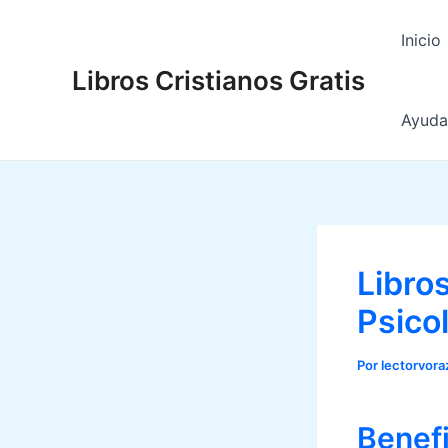
Ir
al
Inicio
contenido
Libros Cristianos Gratis
Ayuda 
Libro
Psicol
Por
lectorvor
Benefi