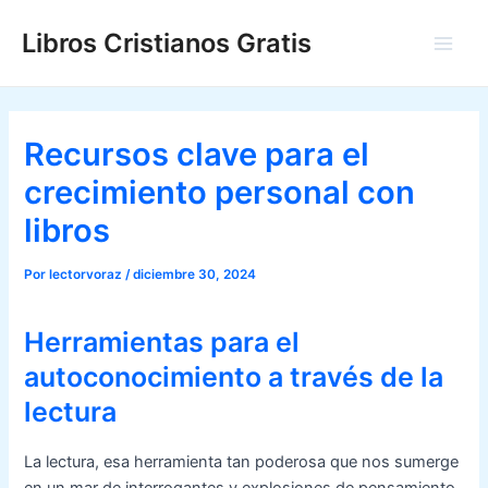
Ir
Libros Cristianos Gratis
al
Main
contenido
Men
Recursos clave para el
crecimiento personal con
libros
Por
lectorvoraz
/
diciembre 30, 2024
Herramientas para el
autoconocimiento a través de la
lectura
La lectura, esa herramienta tan poderosa que nos sumerge
en un mar de interrogantes y explosiones de pensamiento.