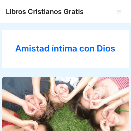
Ir
Libros Cristianos Gratis
al
Main
contenido
Men
Amistad íntima con Dios