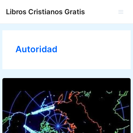
Ir
Libros Cristianos Gratis
al
Main
contenido
Men
Autoridad