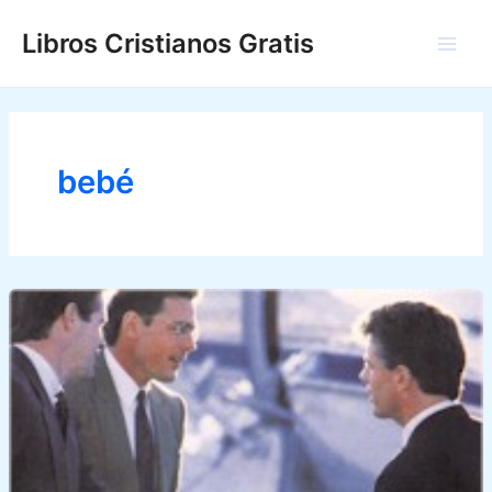
Ir
Libros Cristianos Gratis
al
Main
contenido
Men
bebé