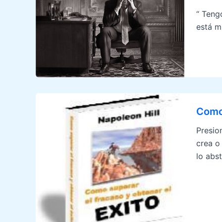
“ Teng
está m
Como 
Presio
crea o
lo abs