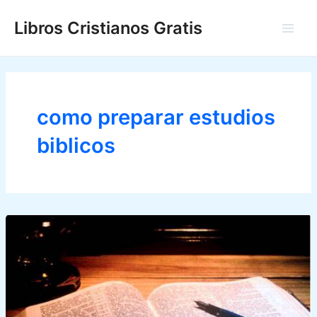
Ir
Libros Cristianos Gratis
al
Main
contenido
Men
como preparar estudios
biblicos