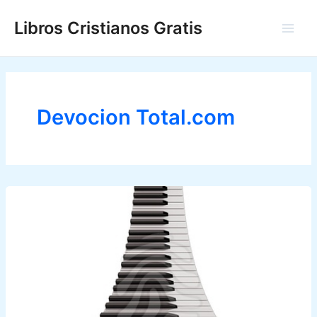
Ir
Libros Cristianos Gratis
al
Main
contenido
Men
Devocion Total.com