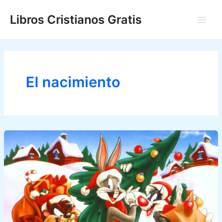
Ir
Libros Cristianos Gratis
al
Main
contenido
Men
El nacimiento