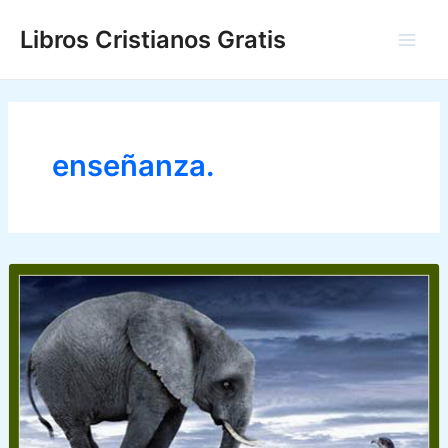
Ir
Libros Cristianos Gratis
al
Main
contenido
Men
enseñanza.