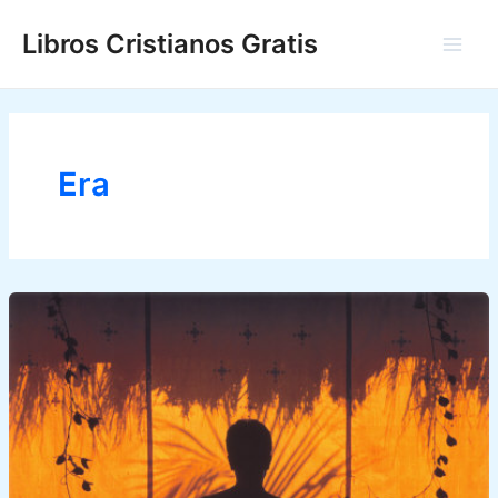
Ir
Libros Cristianos Gratis
al
Main
contenido
Men
Era