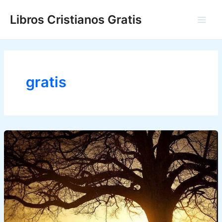
Ir
Libros Cristianos Gratis
al
Main
contenido
Men
gratis