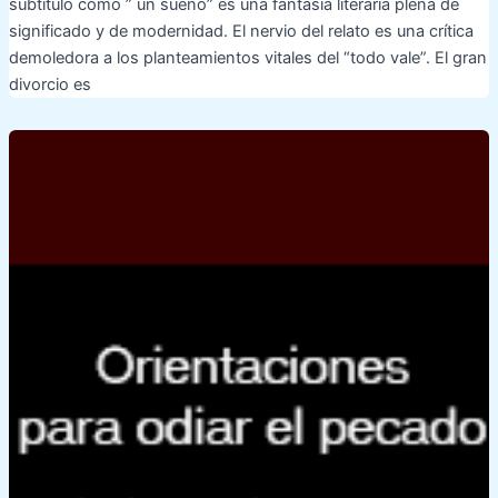
subtituló como ” un sueño” es una fantasía literaria plena de
significado y de modernidad. El nervio del relato es una crítica
demoledora a los planteamientos vitales del “todo vale”. El gran
divorcio es