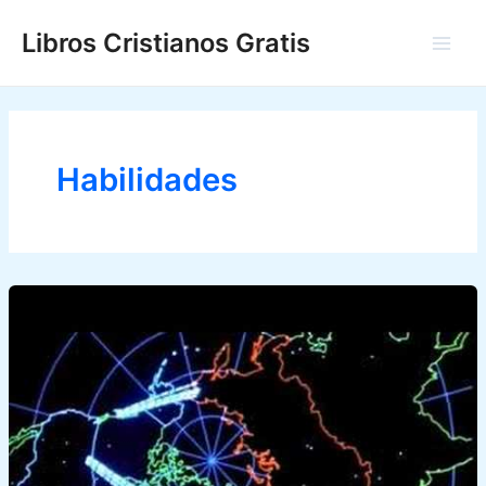
Ir
Libros Cristianos Gratis
al
Main
contenido
Men
Habilidades