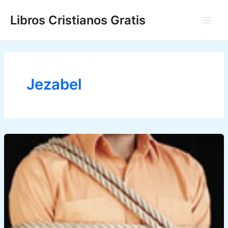
Ir
Libros Cristianos Gratis
al
Main
contenido
Men
Jezabel