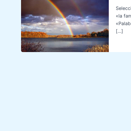
Selecc
«la fam
«Palab
[…]