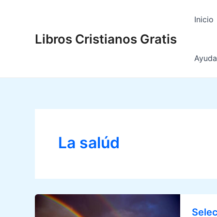
Ir
al
Inicio
contenido
Libros Cristianos Gratis
Ayuda 
La salúd
Selec