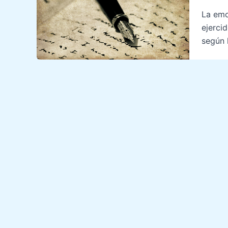
La emo
ejerci
según 