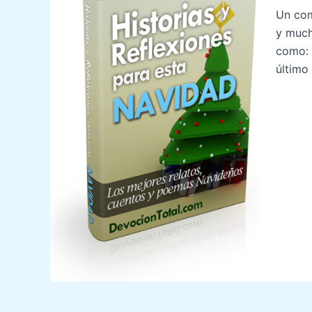
Un com
y much
como: 
último