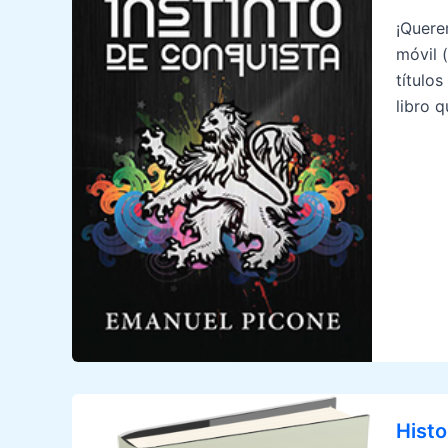
¡Quere
móvil 
título
libro 
Histo