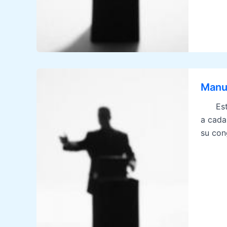
Manua
Este c
a cada
su con