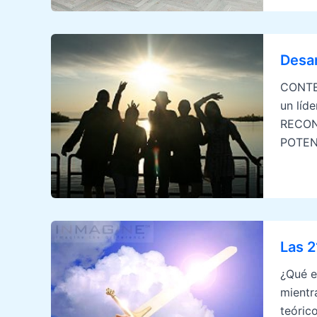
Desar
CONTEN
un líd
RECONO
POTENC
Las 2
¿Qué e
mientr
teóric