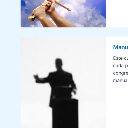
Manua
Este c
cada p
congre
manual