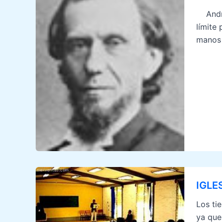
Andrew
límite
manos 
IGLES
Los ti
ya que