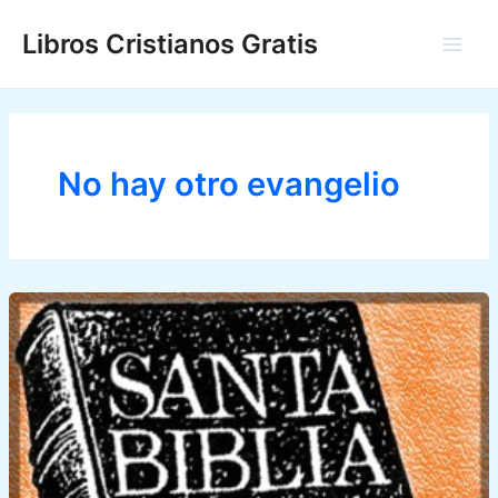
Ir
Libros Cristianos Gratis
al
Main
contenido
Men
No hay otro evangelio