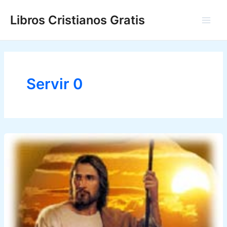
Ir
Libros Cristianos Gratis
al
Main
contenido
Men
Servir 0