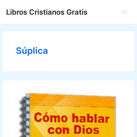
Ir
Libros Cristianos Gratis
al
Main
contenido
Men
Súplica