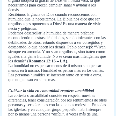
orgullo bloquea la gracia de Dios en nuestra vida, la que
necesitamos para crecer, cambiar, sanar y ayudar a los
demás.
Recibimos la gracia de Dios cuando reconocemos con
humildad que la necesitamos. La Biblia nos dice que ser
orgullosos ¡es oponernos a Dios! Es una manera de vivir
necia y peligrosa.
Podemos desarrollar la humildad de manera práctica:
reconociendo nuestras debilidades, siendo tolerantes con las
debilidades de otros, estando dispuestos a ser corregidos y
destacando lo que hacen los demás. Pablo aconsejó: “Vivan
siempre en armonía. Y no sean orgullosos, sino traten como
iguales a la gente humilde. No se crean más inteligentes que
los demás”
(Romanos 12:16 – LA).
La humildad no es pensar menos de ti mismo sino pensar
menos en ti mismo. Humildad es pensar más en los demás.
Las personas humildes se interesan tanto en servir a otros,
que no piensan en sí mismas.
Cultivar la vida en comunidad requiere amabilidad
La cortesía o amabilidad consiste en respetar nuestras
diferencias, tener consideración por los sentimientos de otras
personas y ser tolerantes con las que nos molestan. En todas
las iglesias, y en cualquier grupo pequeño, habrá siempre
por lo menos una persona “difícil”, a veces más de una.