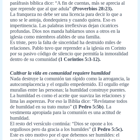
paráfrasis bíblica dice: “A fin de cuentas, más se aprecia al
que reprende que al que adula”
(Proverbios 28:23).
La franqueza no debe ser una licencia para decir lo que a
uno se le antoja, dondequiera y cuando quiera. Eso es
impertinencia. Las palabras irreflexivas dejan cicatrices
profundas. Dios nos manda hablarnos unos a otros en la
iglesia como miembros afables de una familia.
Es triste, pero la falta de sinceridad ha destruido miles de
relaciones. Pablo tuvo que reprender a la iglesia en Corinto
por su pasivo código de silencio que permitía la inmoralidad
dentro de su comunidad
(1 Corintios 5:3-12).
Cultivar la vida en comunidad requiere humildad
Nada destruye la comunión tan rápido como la arrogancia, la
autocomplacencia y el orgullo empedernido. El orgullo erige
murallas entre las personas; la humildad construye puentes.
La humildad es como el aceite que suaviza las relaciones y
lima las asperezas. Por eso la Biblia dice: “Revístanse todos
de humildad en su trato mutuo”
(1 Pedro 5:5b)
. La
vestimenta apropiada para la comunión es una actitud de
humildad.
El resto del versículo continúa: “Dios se opone a los
orgullosos pero da gracia a los humildes”
(1 Pedro 5:5c).
Este es otro motivo por el que debemos ser humildes: el