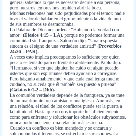
general sabemos lo que es necesario decirle a esa persona,
pero nuestros temores nos impiden abrir la boca.
Muchas relaciones han sido perjudicadas por el temor: nadie
tuvo el valor de hablar en el grupo mientras la vida de uno
de sus miembros se desmoronaba.
La Palabra de Dios nos ordena: “Hablando la verdad con
amor”
(Efesios 4:15 – LA
), porque no podemos formar una
comunidad sin franqueza. Salomón dijo: “Una respuesta
sincera es el signo de una verdadera amistad”
(Proverbios
24:26 – PAR).
A veces esto implica preocuparnos lo suficiente por quien
peca o es tentado para enfrentarlo afablemente. Pablo dijo:
“Hermanos, si ven que alguien ha caído en algún pecado,
ustedes que son espirituales deben ayudarlo a corregirse.
Pero háganlo amablemente; y que cada cual tenga mucho
cuidado, no suceda que él también sea puesto a prueba”
(Gálatas 6:1-2 – Dhh).
La comunión verdadera depende de la franqueza, ya se trate
de un matrimonio, una amistad o una iglesia. Aun más, en
una relación, el túnel de los conflictos puede ser la puerta a
la intimidad. Hasta que no nos importe lo suficientemente
como para enfrentar y solucionar los obstáculos subyacentes,
nunca podremos tener una relación más estrecha.
Cuando un conflicto es bien manejado y se encaran y
solucionan las diferencias, se estrechan las relaciones. La