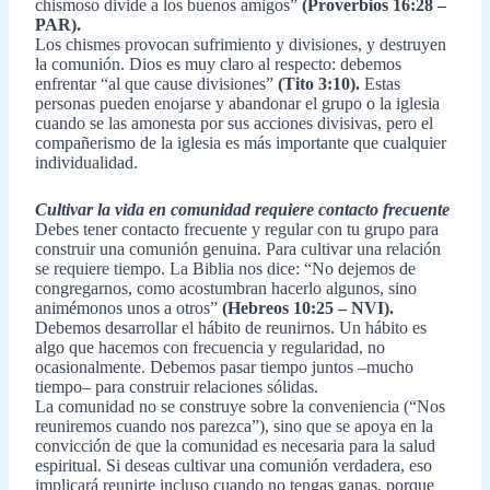
chismoso divide a los buenos amigos”
(Proverbios 16:28 –
PAR).
Los chismes provocan sufrimiento y divisiones, y destruyen
la comunión. Dios es muy claro al respecto: debemos
enfrentar “al que cause divisiones”
(Tito 3:10).
Estas
personas pueden enojarse y abandonar el grupo o la iglesia
cuando se las amonesta por sus acciones divisivas, pero el
compañerismo de la iglesia es más importante que cualquier
individualidad.
Cultivar la vida en comunidad requiere contacto frecuente
Debes tener contacto frecuente y regular con tu grupo para
construir una comunión genuina. Para cultivar una relación
se requiere tiempo. La Biblia nos dice: “No dejemos de
congregarnos, como acostumbran hacerlo algunos, sino
animémonos unos a otros”
(Hebreos 10:25 – NVI).
Debemos desarrollar el hábito de reunirnos. Un hábito es
algo que hacemos con frecuencia y regularidad, no
ocasionalmente. Debemos pasar tiempo juntos –mucho
tiempo– para construir relaciones sólidas.
La comunidad no se construye sobre la conveniencia (“Nos
reuniremos cuando nos parezca”), sino que se apoya en la
convicción de que la comunidad es necesaria para la salud
espiritual. Si deseas cultivar una comunión verdadera, eso
implicará reunirte incluso cuando no tengas ganas, porque