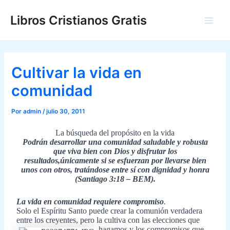
Ir
Libros Cristianos Gratis
al
Main
contenido
Men
Cultivar la vida en
comunidad
Por
admin
/
julio 30, 2011
La búsqueda del propósito en la vida
Podrán desarrollar una comunidad saludable y robusta
que viva bien con Dios y disfrutar los
resultados,únicamente si se esfuerzan por llevarse bien
unos con otros, tratándose entre sí con dignidad y honra
(Santiago 3:18 – BEM).
La vida en comunidad requiere compromiso
.
Solo el Espíritu Santo puede crear la comunión verdadera
entre los creyentes, pero la cultiva con las
elecciones que
hagamos y los compromisos que