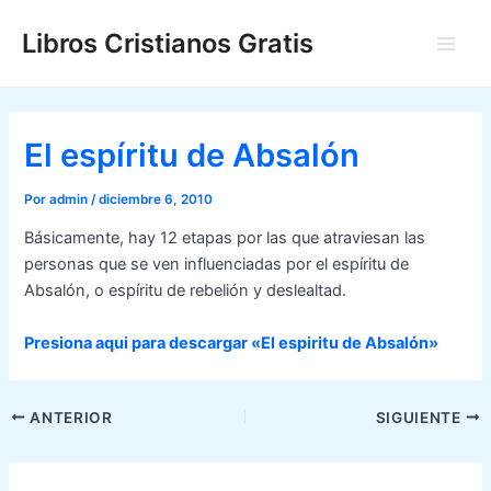
Ir
Libros Cristianos Gratis
al
Main
contenido
Men
El espíritu de Absalón
Por
admin
/
diciembre 6, 2010
Básicamente, hay 12 etapas por las que atraviesan las
personas que se ven influenciadas por el espíritu de
Absalón, o espíritu de rebelión y deslealtad.
Presiona aqui para descargar «El espiritu de Absalón»
Navegación
ANTERIOR
SIGUIENTE
de
entradas