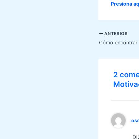
Presiona aq
Navegación
ANTERIOR
de
entradas
2 come
Motiva
osc
DI