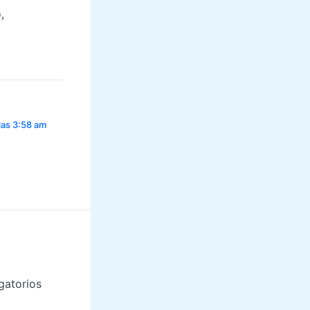
,
las 3:58 am
gatorios