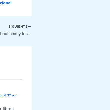
cional
SIGUIENTE
Gozo Inefable (El bautismo y los dones del Espíritu Santo)
las 4:27 pm
r libros