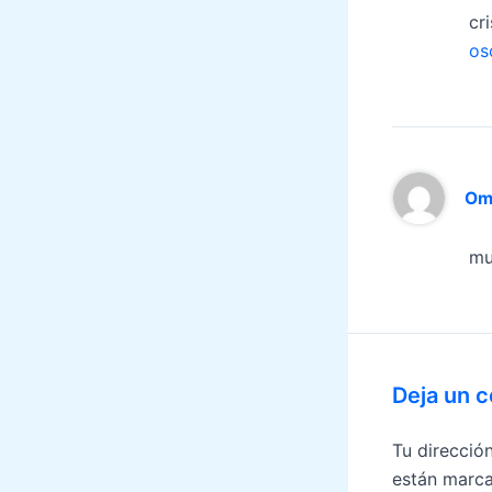
cr
os
Om
mu
Deja un 
Tu direcció
están marc