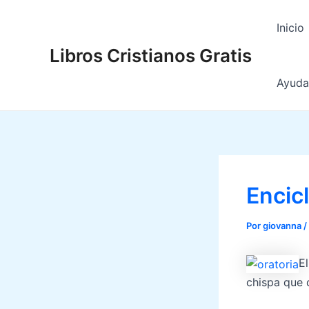
Ir
al
Inicio
contenido
Libros Cristianos Gratis
Ayuda 
Encic
Por
giovanna
/
E
chispa que 