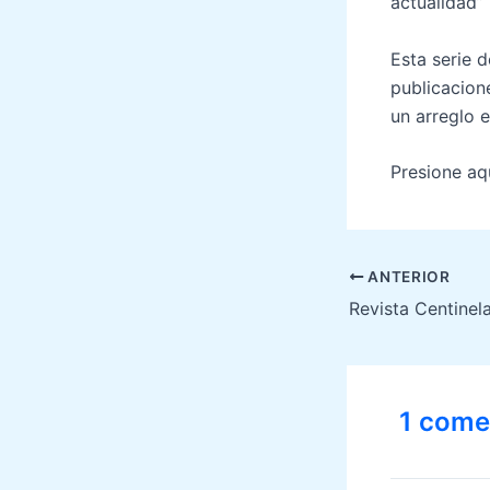
actualidad” 
Esta serie 
publicacione
un arreglo e
Presione aq
Navegación
ANTERIOR
de
Revista Centinel
entradas
1 come