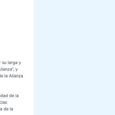
 su larga y
lianza”, y
e la Alianza
idad de la
cias
a de la