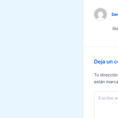
Sa
lib
Deja un 
Tu direcció
están marc
Escribe
aquí...