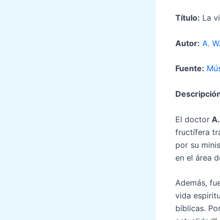
Título:
La v
Autor:
A. W
Fuente:
Mús
Descripción
El doctor
A.
fructífera t
por su mini
en el área 
Además, fue
vida espiri
bíblicas. Po