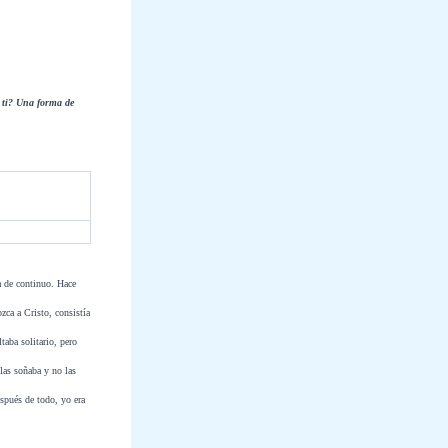
e ti? Una forma de
 de continuo. Hace
zca a Cristo, consistía
taba solitario, pero
las soñaba y no las
spués de todo, yo era