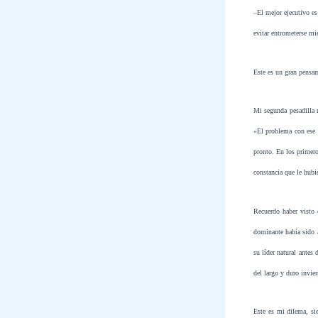
–El mejor ejecutivo es 
evitar entrometerse mi
Este es un gran pensam
Mi segunda pesadilla r
«El problema con ese 
pronto. En los primeros
constancia que le hubi
Recuerdo haber visto 
dominante había sido a
su líder natural antes
del largo y duro invie
Este es mi dilema, si