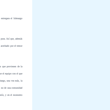
ntregara el liderazgo
 pura. Así que, además
o acechado por el temor
n que provienen de la
ue el equipo con el que
bargo, una vez más, la
da, no de una comunidad
sonrío, y en el momento