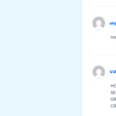
ale
me
VI
HO
SE
GR
CR