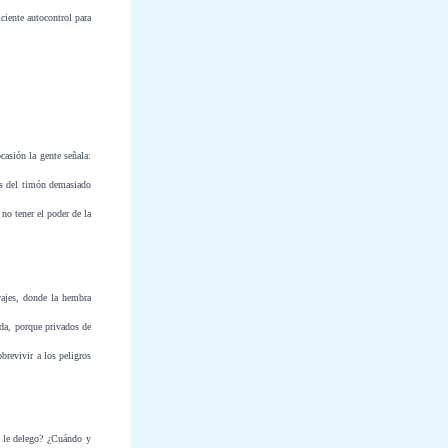
iciente autocontrol para
casión la gente señala:
os del timón demasiado
 no tener el poder de la
vajes, donde la hembra
ada, porque privados de
brevivir a los peligros
n le delego? ¿Cuándo y