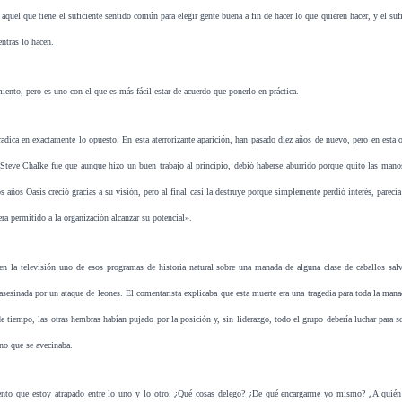
aquel que tiene el suficiente sentido común para elegir gente buena a fin de hacer lo que quieren hacer, y el suf
entras lo hacen.
iento, pero es uno con el que es más fácil estar de acuerdo que ponerlo en práctica.
adica en exactamente lo opuesto. En esta aterrorizante aparición, han pasado diez años de nuevo, pero en esta o
Steve Chalke fue que aunque hizo un buen trabajo al principio, debió haberse aburrido porque quitó las man
 años Oasis creció gracias a su visión, pero al final casi la destruye porque simplemente perdió interés, parecía
era permitido a la organización alcanzar su potencial».
en la televisión uno de esos programas de historia natural sobre una manada de alguna clase de caballos sal
sesinada por un ataque de leones. El comentarista explicaba que esta muerte era una tragedia para toda la man
 de tiempo, las otras hembras habían pujado por la posición y, sin liderazgo, todo el grupo debería luchar para so
rno que se avecinaba.
ento que estoy atrapado entre lo uno y lo otro. ¿Qué cosas delego? ¿De qué encargarme yo mismo? ¿A quié