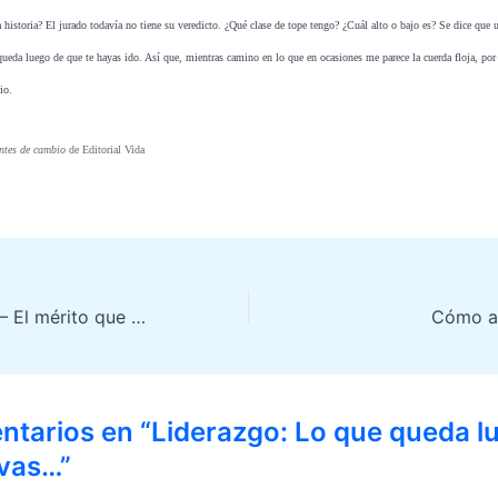
historia? El jurado todavía no tiene su veredicto. ¿Qué clase de tope tengo? ¿Cuál alto o bajo es? Se dice que u
ueda luego de que te hayas ido. Así que, mientras camino en lo que en ocasiones me parece la cuerda floja, po
io.
ntes de cambio
de
Editorial Vida
Revista Enfoque – El mérito que debe preceder al éxito
Cómo al
ntarios en “Liderazgo: Lo que queda l
 vas…”