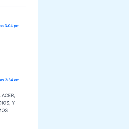
las 3:04 pm
las 3:34 am
LACER,
IOS, Y
MOS