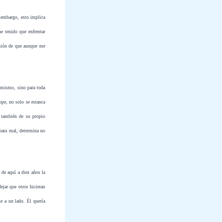
 embargo, esto implica
e tenido que enfrentar
nsión de que aunque me
í mismo, sino para toda
ope, no solo se estanca
o también de su propio
 para mal, determina no
 de aquí a diez años la
jar que otros hicieran
se a un lado. Él quería