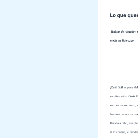
Lo que qued
Hablar de «legado» n
medir tu liderazgo.
¡Cuál fácil es pasar de
veintiún años, Oasis G
solo en un escritorio,
también tenía sus cosa
llevaba a cabo, simple
el visionario, el funda