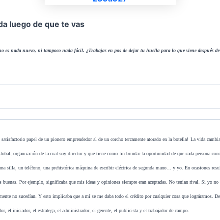
a luego de que te vas
o es nada nuevo, ni tampoco nada fácil. ¿Trabajas en pos de dejar tu huella para lo que viene después d
l satisfactorio papel de un pionero emprendedor al de un corcho tercamente atorado en la botella!
La vida cambia
lobal, organización de la cual soy director y que tiene como fin brindar la oportunidad de que cada persona cono
 una silla, un teléfono, una prehistórica máquina de escribir eléctrica de segunda mano… y yo. En ocasiones resul
s buenas. Por ejemplo, significaba que mis ideas y opiniones siempre eran aceptadas. No tenían rival. Si yo no 
mente no sucedían. Y esto implicaba que a mí se me daba todo el crédito por cualquier cosa que lográramos. De
dor, el iniciador, el estratega, el administrador, el gerente, el publicista y el trabajador de campo.