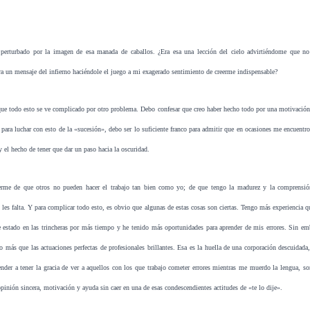
erturbado por la imagen de esa manada de caballos. ¿Era esa una lección del cielo advirtiéndome que no e
a un mensaje del infierno haciéndole el juego a mi exagerado sentimiento de creerme indispensable?
ue todo esto se ve complicado por otro problema. Debo confesar que creo haber hecho todo por una motivación
para luchar con esto de la «sucesión», debo ser lo suficiente franco para admitir que en ocasiones me encuentr
y el hecho de tener que dar un paso hacia la oscuridad.
cerme de que otros no pueden hacer el trabajo tan bien como yo; de que tengo la madurez y la comprensió
s les falta. Y para complicar todo esto, es obvio que algunas de estas cosas son ciertas. Tengo más experiencia q
e estado en las trincheras por más tiempo y he tenido más oportunidades para aprender de mis errores. Sin em
 más que las actuaciones perfectas de profesionales brillantes. Esa es la huella de una corporación descuida
ender a tener la gracia de ver a aquellos con los que trabajo cometer errores mientras me muerdo la lengua, 
pinión sincera, motivación y ayuda sin caer en una de esas condescendientes actitudes de «te lo dije».