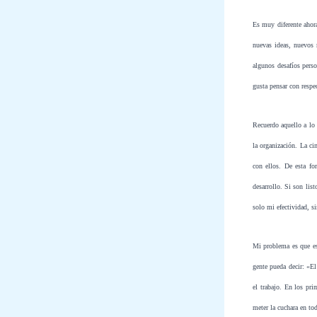
Es muy diferente ahor
nuevas ideas, nuevos 
algunos desafíos pers
gusta pensar con resp
Recuerdo aquello a lo 
la organización. La ci
con ellos. De esta fo
desarrollo. Si son lis
solo mi efectividad, s
Mi problema es que est
gente pueda decir: «E
el trabajo. En los pri
meter la cuchara en tod