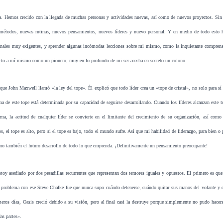
a. Hemos crecido con la llegada de muchas personas y actividades nuevas, así como de nuevos proyectos. Sin
métodos, nuevas rutinas, nuevos pensamientos, nuevos líderes y nuevo personal. Y en medio de todo esto h
onales muy exigentes, y aprender algunas incómodas lecciones sobre mí mismo, como la inquietante compre
ecto a mí mismo como un pionero, muy en lo profundo de mi ser acecha en secreto un colono.
que John Maxwell llamó «la ley del tope». Él explicó que todo líder crea un «tope de cristal», no solo para s
ma de este tope está determinada por su capacidad de seguirse desarrollando. Cuando los líderes alcanzan este t
rma, la actitud de cualquier líder se convierte en el limitante del crecimiento de su organización, así com
tos, el tope es alto, pero si el tope es bajo, todo el mundo sufre. Así que mi habilidad de liderazgo, para bien o
ino también el futuro desarrollo de todo lo que emprenda. ¡Definitivamente un pensamiento preocupante!
oy asediado por dos pesadillas recurrentes que representan dos temores iguales y opuestos. El primero es que
l problema con ese Steve Chalke fue que nunca supo cuándo detenerse, cuándo quitar sus manos del volante y de
meros días, Oasis creció debido a su visión, pero al final casi la destruye porque simplemente no pudo hacer
as partes».