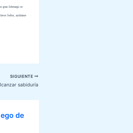
n gran liderazgo se
r favor Señor, ayúdame
SIGUIENTE
canzar sabiduría
uego de