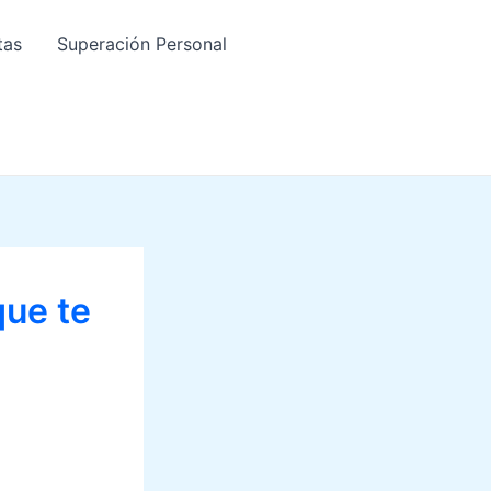
tas
Superación Personal
que te