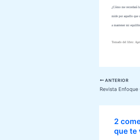
¿Cómo me recordará la 
mide por aquello que q
a mantener mi equilibr
Tomado del libro:
Age
Navegación
ANTERIOR
de
entradas
2 come
que te