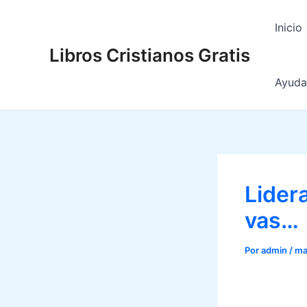
Ir
al
Inicio
contenido
Libros Cristianos Gratis
Ayuda 
Lider
vas…
Por
admin
/
ma