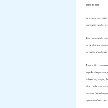
cómo lo hago?
A menudo me siento p
demasiado pronto, o er
Estoy confundido porq
de mis buenas razones 
de perder importancia 
Resulta fácil conven
experiencia que a otro
trabajo: soy mayor, h
vida consiste en mucho
cariñosa. Necesito apr
oportuno ofrezco una o