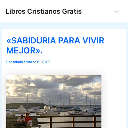
Ir
Libros Cristianos Gratis
al
Main
contenido
Men
«SABIDURIA PARA VIVIR
MEJOR».
Por
admin
/
marzo 8, 2010