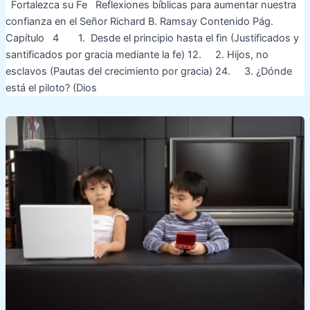
Fortalezca su Fe Reflexiones bíblicas para aumentar nuestra
confianza en el Señor Richard B. Ramsay Contenido Pág.
Capítulo 4 1. Desde el principio hasta el fin (Justificados y
santificados por gracia mediante la fe) 12. 2. Hijos, no
esclavos (Pautas del crecimiento por gracia) 24. 3. ¿Dónde
está el piloto? (Dios