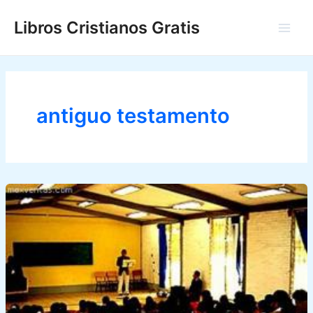
Ir
Libros Cristianos Gratis
al
Main
contenido
Men
antiguo testamento