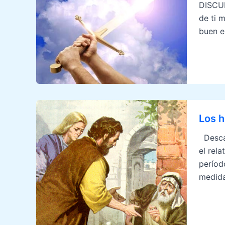
DISCUR
de ti 
buen e
Los h
Desca
el rel
períod
medida