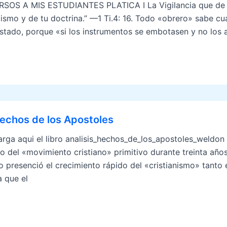
SOS A MIS ESTUDIANTES PLATICA I La Vigilancia que de s
mismo y de tu doctrina.” —1 Ti.4: 16. Todo «obrero» sabe cu
stado, porque «si los instrumentos se embotasen y no los
echos de los Apostoles
rga aqui el libro analisis_hechos_de_los_apostoles_w
ato del «movimiento cristiano» primitivo durante treinta añ
o presenció el crecimiento rápido del «cristia­nismo» tanto
 que el