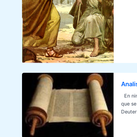
Anali
En nin
que se
Deuter