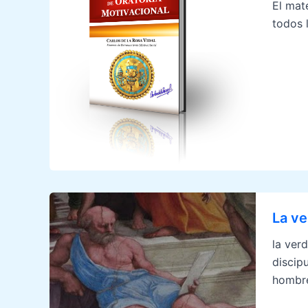
El mat
todos 
La v
la ver
discipu
hombre