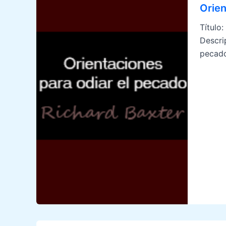
Orien
Título
Descri
pecado